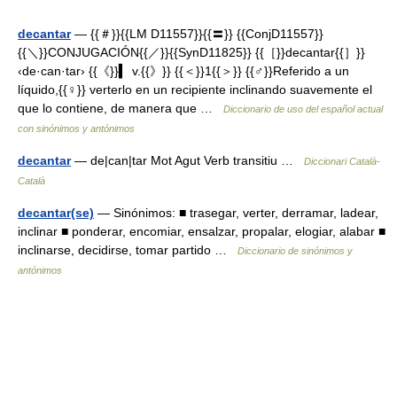
decantar
— {{＃}}{{LM D11557}}{{〓}} {{ConjD11557}}
{{＼}}CONJUGACIÓN{{／}}{{SynD11825}} {{［}}decantar{{］}}
‹de·can·tar› {{《}}▍ v.{{》}} {{＜}}1{{＞}} {{♂}}Referido a un
líquido,{{♀}} verterlo en un recipiente inclinando suavemente el
que lo contiene, de manera que …
Diccionario de uso del español actual
con sinónimos y antónimos
decantar
— de|can|tar Mot Agut Verb transitiu …
Diccionari Català-
Català
decantar(se)
— Sinónimos: ■ trasegar, verter, derramar, ladear,
inclinar ■ ponderar, encomiar, ensalzar, propalar, elogiar, alabar ■
inclinarse, decidirse, tomar partido …
Diccionario de sinónimos y
antónimos