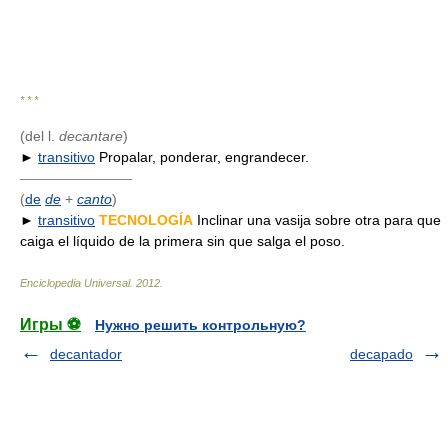
* * *
(del l.
decantare
)
►
transitivo
Propalar, ponderar, engrandecer.
————————
(
de
de
+
canto
)
►
transitivo
TECNOLOGÍA
Inclinar una vasija sobre otra para que
caiga el líquido de la primera sin que salga el poso.
Enciclopedia Universal
.
2012
.
Игры ⚽
Нужно решить контрольную?
decantador
decapado