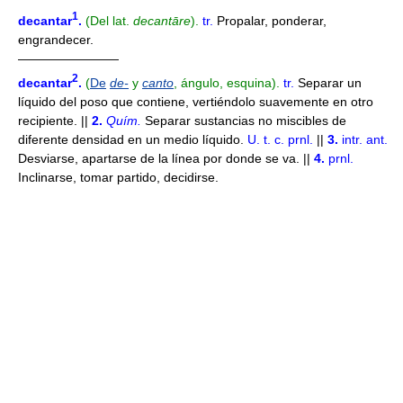
1
decantar
.
(Del lat.
decantāre
).
tr.
Propalar, ponderar,
engrandecer.
————————
2
decantar
.
(
De
de-
y
canto
, ángulo, esquina).
tr.
Separar un
líquido del poso que contiene, vertiéndolo suavemente en otro
recipiente. ||
2.
Quím.
Separar sustancias no miscibles de
diferente densidad en un medio líquido.
U. t. c. prnl.
||
3.
intr.
ant.
Desviarse, apartarse de la línea por donde se va. ||
4.
prnl.
Inclinarse, tomar partido, decidirse.