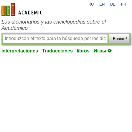
RU
EN
DE
FR
es-academic.com
Los diccionarios y las enciclopedias sobre el
Académico
¡Buscar!
interpretaciones
Traducciones
libros
Игры ⚽