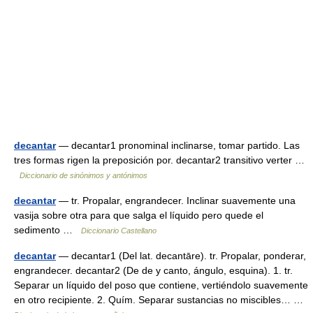
decantar
— decantar1 pronominal inclinarse, tomar partido. Las
tres formas rigen la preposición por. decantar2 transitivo verter …
Diccionario de sinónimos y antónimos
decantar
— tr. Propalar, engrandecer. Inclinar suavemente una
vasija sobre otra para que salga el líquido pero quede el
sedimento …
Diccionario Castellano
decantar
— decantar1 (Del lat. decantāre). tr. Propalar, ponderar,
engrandecer. decantar2 (De de y canto, ángulo, esquina). 1. tr.
Separar un líquido del poso que contiene, vertiéndolo suavemente
en otro recipiente. 2. Quím. Separar sustancias no miscibles… …