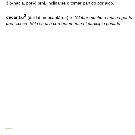
3
(«hacia, por») prnl. Inclinarse o tomar partido por algo.
————————
2
decantar
(del lat. «decantāre») tr.
*Alabar mucho o mucha gente
una
↘
cosa. Sólo se usa corrientemente el participio pasado.
* * *