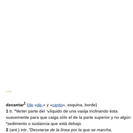
* * *
1
decantar
(
de
«
de-
» y «
canto
», esquina, borde)
1
tr. *Verter parte del ↘líquido de una vasija inclinando ésta
suavemente para que caiga sólo el de la parte superior y no algún
*sedimento o sustancia que está debajo.
2
(ant.) intr.
*Desviarse de la línea por la que se marcha.