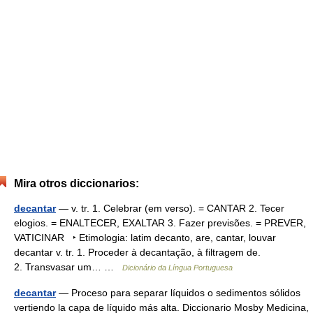
Mira otros diccionarios:
decantar
— v. tr. 1. Celebrar (em verso). = CANTAR 2. Tecer
elogios. = ENALTECER, EXALTAR 3. Fazer previsões. = PREVER,
VATICINAR ‣ Etimologia: latim decanto, are, cantar, louvar
decantar v. tr. 1. Proceder à decantação, à filtragem de.
2. Transvasar um… …
Dicionário da Língua Portuguesa
decantar
— Proceso para separar líquidos o sedimentos sólidos
vertiendo la capa de líquido más alta. Diccionario Mosby Medicina,